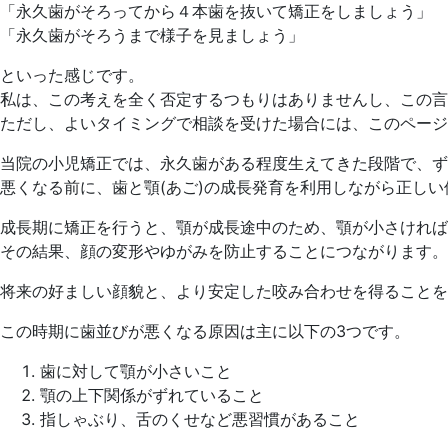
「永久歯がそろってから４本歯を抜いて矯正をしましょう」
「永久歯がそろうまで様子を見ましょう」
といった感じです。
私は、この考えを全く否定するつもりはありませんし、この言
ただし、よいタイミングで相談を受けた場合には、このページ
当院の小児矯正では、永久歯がある程度生えてきた段階で、ず
悪くなる前に、歯と顎(あご)の成長発育を利用しながら正し
成長期に矯正を行うと、顎が成長途中のため、顎が小さければ
その結果、顔の変形やゆがみを防止することにつながります。
将来の好ましい顔貌と、より安定した咬み合わせを得ることを
この時期に歯並びが悪くなる原因は主に以下の3つです。
歯に対して顎が小さいこと
顎の上下関係がずれていること
指しゃぶり、舌のくせなど悪習慣があること