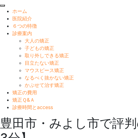
閉
ホーム
じ
医院紹介
る
６つの特徴
診療案内
大人の矯正
子どもの矯正
取り外しできる矯正
目立たない矯正
マウスピース矯正
なるべく抜かない矯正
かぶせて治す矯正
矯正の費用
矯正Ｑ&Ａ
診療時間とaccess
豊田市・みよし市で評判
3分】