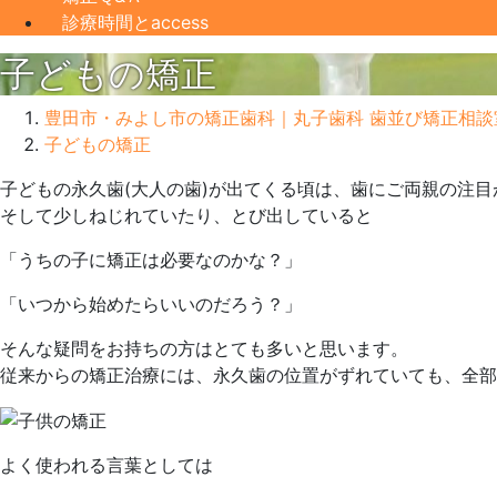
診療時間とaccess
子どもの矯正
豊田市・みよし市の矯正歯科｜丸子歯科 歯並び矯正相談
子どもの矯正
2022
子どもの永久歯(大人の歯)が出てくる頃は、歯にご両親の注目
年
そして少しねじれていたり、とび出していると
5
「うちの子に矯正は必要なのかな？」
月
22
「いつから始めたらいいのだろう？」
日
2022
丸
そんな疑問をお持ちの方はとても多いと思います。
年
子
従来からの矯正治療には、永久歯の位置がずれていても、全部
5
歯
月
科
22
よく使われる言葉としては
日