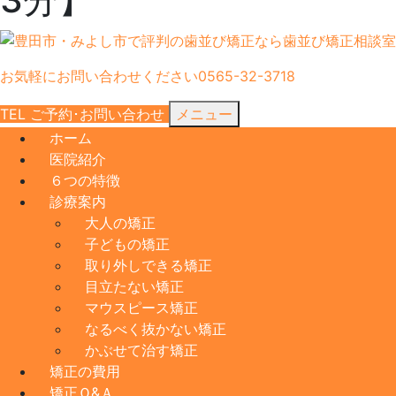
お気軽にお問い合わせください
0565-32-3718
TEL
ご予約･
お問い合わせ
メニュー
ホーム
医院紹介
６つの特徴
診療案内
大人の矯正
子どもの矯正
取り外しできる矯正
目立たない矯正
マウスピース矯正
なるべく抜かない矯正
かぶせて治す矯正
矯正の費用
矯正Ｑ&Ａ