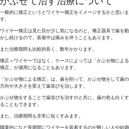
かぶせて治す治療について
年
子
5
歯
一般的に矯正というとワイヤー矯正をイメージするかと思いま
月
科
す。
22
ワイヤー矯正は見た目が少し気になるのと、矯正器具で歯を動
日
かし続けるので、装着中は痛みを伴うこともあります。
また治療期間も比較的長く、数年かかります。
矯正＝ワイヤーではなく、ケースによっては「かぶせ物による
矯正」が適用になることもあります。
「かぶせ物による矯正」は、歯を削って、かぶせ物をして歯の
方向や大きさを変えて歯並びを治します。
かぶせ物をすることで歯並びを治すのと共に、歯の色も白くす
ることもできます。
また、治療期間も非常に短くすみます。
職業的になど長期間にワイヤーを装着するのが難しい人や結婚