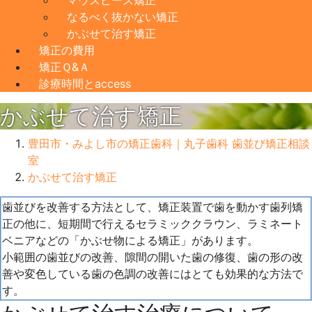
マウスピース矯正
なるべく抜かない矯正
かぶせて治す矯正
矯正の費用
矯正Ｑ&Ａ
診療時間とaccess
かぶせて治す矯正
豊田市・みよし市の矯正歯科｜丸子歯科 歯並び矯正相談
室
かぶせて治す矯正
2022
歯並びを改善する方法として、矯正装置で歯を動かす歯列矯
年
正の他に、短期間で行えるセラミッククラウン、ラミネート
5
ベニアなどの「かぶせ物による矯正」があります。
月
小範囲の歯並びの改善、隙間の開いた歯の修復、歯の形の改
22
善や変色している歯の色調の改善にはとても効果的な方法で
日
す。
2022
丸