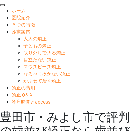
閉
ホーム
じ
医院紹介
る
６つの特徴
診療案内
大人の矯正
子どもの矯正
取り外しできる矯正
目立たない矯正
マウスピース矯正
なるべく抜かない矯正
かぶせて治す矯正
矯正の費用
矯正Ｑ&Ａ
診療時間とaccess
豊田市・みよし市で評判
の歯並び矯正なら歯並び