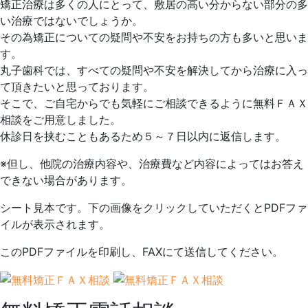
矯正治療は多くの人にとって、敷居の高い分からない部分の多
日
い治療ではないでしょうか。
2025
丸
その為矯正についての疑問や不安をお持ちの方も多いと思いま
年
子
す。
9
歯
丸子歯科では、すべての疑問や不安を解決してから治療に入っ
月
科
て頂きたいと思っております。
8
そこで、ご自宅からでも気軽にご相談できるように無料ＦＡＸ
日
相談をご用意しました。
休診日を挟むこともあるため５～７日以内に返信します。
※但し、他院の治療内容や、治療費など内容によってはお答え
できない場合があります。
シート見本です。下の画像をクリックしていただくとPDFファ
イルが表示されます。
このPDFファイルを印刷し、FAXにて送信してください。