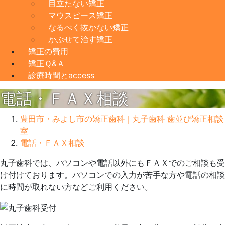
目立たない矯正
マウスピース矯正
なるべく抜かない矯正
かぶせて治す矯正
矯正の費用
矯正Ｑ&Ａ
診療時間とaccess
電話・ＦＡＸ相談
豊田市・みよし市の矯正歯科｜丸子歯科 歯並び矯正相談
室
電話・ＦＡＸ相談
丸子歯科では、パソコンや電話以外にもＦＡＸでのご相談も受
2022
け付けております。パソコンでの入力が苦手な方や電話の相談
年
に時間が取れない方などご利用ください。
5
月
22