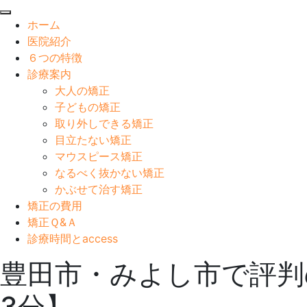
閉
ホーム
じ
医院紹介
る
６つの特徴
診療案内
大人の矯正
子どもの矯正
取り外しできる矯正
目立たない矯正
マウスピース矯正
なるべく抜かない矯正
かぶせて治す矯正
矯正の費用
矯正Ｑ&Ａ
診療時間とaccess
豊田市・みよし市で評判
3分】