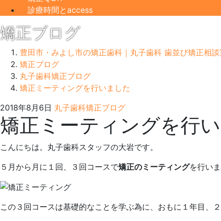
診療時間とaccess
矯正ブログ
豊田市・みよし市の矯正歯科｜丸子歯科 歯並び矯正相談
矯正ブログ
丸子歯科矯正ブログ
矯正ミーティングを行いました
2022
丸
2018年8月6日
丸子歯科矯正ブログ
矯正ミーティングを行い
年
子
5
歯
月
科
こんにちは。丸子歯科スタッフの大岩です。
22
日
５月から月に１回、３回コースで
矯正のミーティング
を行いま
この３回コースは基礎的なことを学ぶ為に、おもに１年目、２