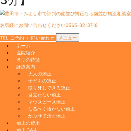
お気軽にお問い合わせください
0565-32-3718
TEL
ご予約･
お問い合わせ
メニュー
ホーム
医院紹介
６つの特徴
診療案内
大人の矯正
子どもの矯正
取り外しできる矯正
目立たない矯正
マウスピース矯正
なるべく抜かない矯正
かぶせて治す矯正
矯正の費用
矯正Ｑ&Ａ